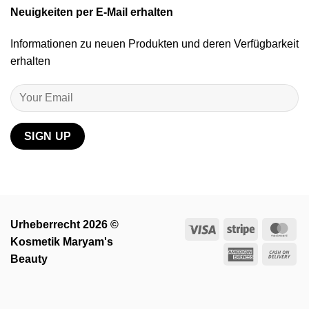
Neuigkeiten per E-Mail erhalten
Informationen zu neuen Produkten und deren Verfügbarkeit
erhalten
Urheberrecht 2026 ©
Visa
Stripe
Ma
Kosmetik Maryam's
American
Ca
Beauty
Express
On
Del