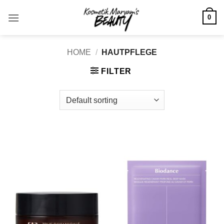
Skip
0
to
content
HOME
/
HAUTPFLEGE
FILTER