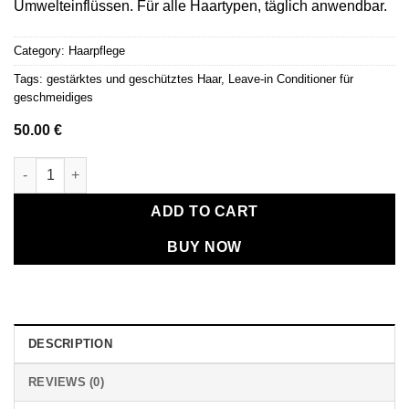
Umwelteinflüssen. Für alle Haartypen, täglich anwendbar.
Category:
Haarpflege
Tags:
gestärktes und geschütztes Haar
,
Leave-in Conditioner für
geschmeidiges
50.00
€
Leave-in Conditioner für geschmeidiges, gestärktes und gesch
ADD TO CART
BUY NOW
DESCRIPTION
REVIEWS (0)